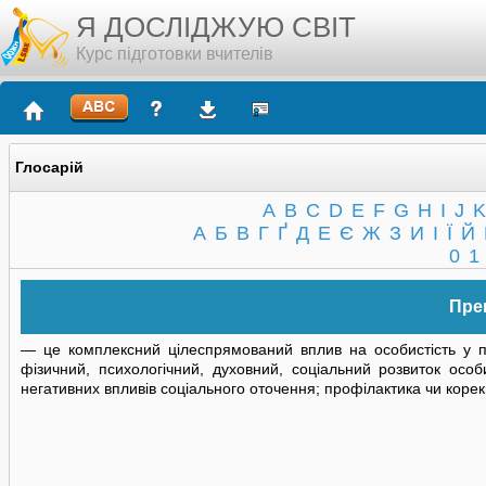
Я ДОСЛІДЖУЮ СВІТ
Курс підготовки вчителів
Глосарій
A
B
C
D
E
F
G
H
I
J
K
А
Б
В
Г
Ґ
Д
Е
Є
Ж
З
И
І
Ї
Й
0
1
Пре
— це комплексний цілеспрямований вплив на особистість у про
фізичний, психологічний, духовний, соціальний розвиток особ
негативних впливів соціального оточення; профілактика чи корек