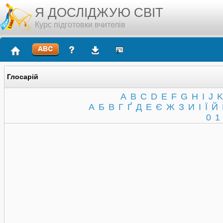
Я ДОСЛІДЖУЮ СВІТ
Курс підготовки вчителів
Глосарій
A
B
C
D
E
F
G
H
I
J
K
А
Б
В
Г
Ґ
Д
Е
Є
Ж
З
И
І
Ї
Й
0
1